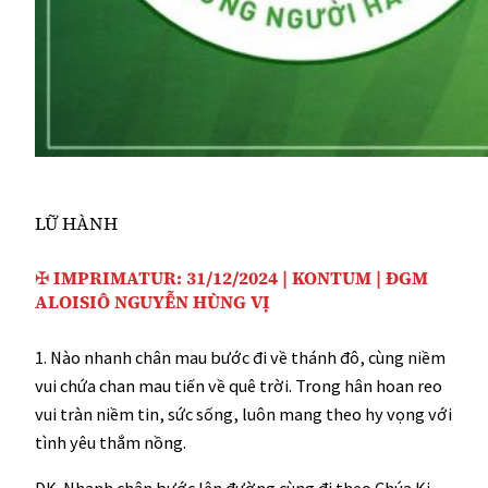
LỮ HÀNH
✠
IMPRIMATUR:
31/12/2024 | KONTUM | ĐGM
ALOISIÔ NGUYỄN HÙNG VỊ
1. Nào nhanh chân mau bước đi về thánh đô, cùng niềm
vui chứa chan mau tiến về quê trời. Trong hân hoan reo
vui tràn niềm tin, sức sống, luôn mang theo hy vọng với
tình yêu thắm nồng.