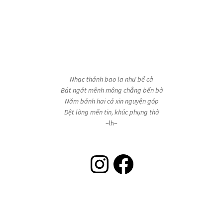
Nhạc thánh bao la như bể cả
Bát ngát mênh mông chẳng bến bờ
Năm bánh hai cá xin nguyện góp
Dệt lòng mến tin, khúc phụng thờ
–lh–
Instagram
Facebook